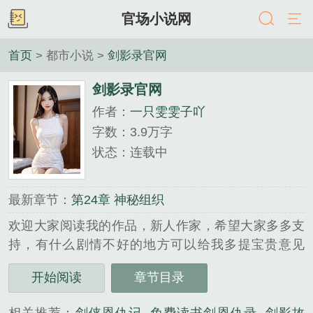
官场小说网
首页
> 都市小说 >
剑影录官网
剑影录官网
作者：
一只雯雯子吖
字数：3.9万字
状态：连载中
最新章节：
第24章 神秘组织
欢迎大家阅读我的作品，新人作家，希望大家多多支
持，有什么剧情不好的地方可以给我多提宝贵意见
哦，非常感谢...
开始阅读
章节目录
《剑影录官网》是一只雯雯子吖精心创作的都市小说
类小说。