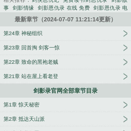
相关推荐：
剑侠恩仇记
免费读书剑恩仇录
剑影故
事
剑影情缘
剑影恩仇录 在线 免费
剑影恩仇录 电
影
剑影恩仇录在线观看免费
剑影恩仇录台湾电影
最新章节（2024-07-07 11:21:14更新）
剑影录官网
剑影恩仇录1962
新书剑恩仇录 电视剧
剑影官网
新书剑恩仇录大结局
剑影侠情
剑影恩仇
第24章 神秘组织
录豆瓣
剑影录手游
剑影恩仇录剑影恩仇录笔趣阁最
新章节内容
电视书剑恩仇录
免费全本书剑恩仇录
第23章 回首掏 剑客一惊
剑影是谁
剑影吧 百度贴吧
剑影好帅
第22章 致命的黑袍老贼
第21章 站在屋上看老登
剑影录官网全部章节目录
第1章 惊天秘密
第2章 抵达天山派