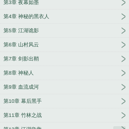
第3章 夜幕如墨
第4章 神秘的黑衣人
第5章 江湖诡影
第6章 山村风云
第7章 剑影出鞘
第8章 神秘人
第9章 血流成河
第10章 幕后黑手
第11章 竹林之战