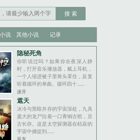
搜 索
小说
其他小说
记录
隐秘死角
你听说过吗？如果你在夜深人静
时，打开音乐播放器，戴上耳机，
一个人缩进被子里将头罩住，反复
听着循环的单曲。循环四十......
滚开
遮天
冰冷与黑暗并存的宇宙深处，九具
庞大的龙尸拉着一口青铜古棺，亘
古长存。这是太空探测器在枯寂的
宇宙中捕捉到......
辰东