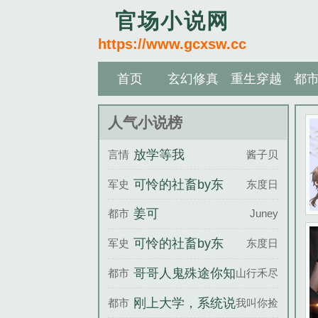
官场小说网
https://www.gcxsw.cc
首页
玄幻修真
重生穿越
都
人气小说榜
放学等我
言情
酱子贝
可怜的社畜by东
军史
东度日
度日小说未删减版
姜可
都市
Juney
可怜的社畜by东
军史
东度日
度日小说笔趣阁无
哥哥人鬼殊途你知
都市
山行禾尽
弹窗
道吗
刚上大学，系统说
都市
我叫你捡起