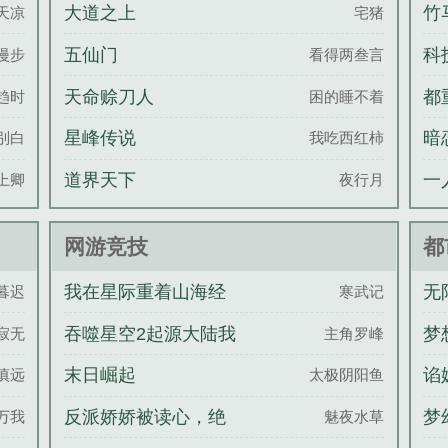
赵旭)
制！
大道之上
竹
天凉
宅猪
五仙门
科
漫步
看得两叁言
始
天命赊刀人
都
趋时
困的睡不着
啊
星峰传说
暗
别白
我吃西红柿
道界天下
一
上卿
夜行月
布
网游竞技
都
我在星际重着山海经
无
暮迟
寒武记
刀
吞噬星空2起源大陆我
梦
寂无
主角罗峰
吃西红柿
末日崛起
谄
慎远
太极阴阳鱼
黑
反派娇娇被读心，绝
梦
万我
魅夜水草