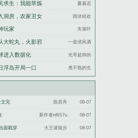
周年区开始
民求生：我能萃炼
夏暮迟
物精华
入洞房，农家丑女
雨沐轻欢
翻身
神玩家
失落叶
从大蛇丸，火影邪
一壶清风酒
科学家
球进入数据化
光哥超帅的
日浮岛开局一口
煮不熟的生
，求生我成神
全文完
陈若舟
08-07
她
新作者nf6S7u
08-07
倩当面戳穿
大王请留步
08-07