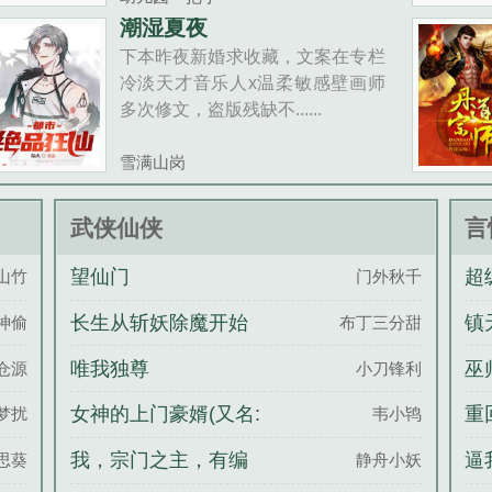
潮湿夏夜
下本昨夜新婚求收藏，文案在专栏
冷淡天才音乐人x温柔敏感壁画师
多次修文，盗版残缺不......
雪满山岗
武侠仙侠
言
望仙门
超
山竹
门外秋千
长生从斩妖除魔开始
镇
神偷
布丁三分甜
唯我独尊
巫
仓源
小刀锋利
开
女神的上门豪婿(又名:
重
梦扰
韦小鸨
女神的超级赘婿,主角:
我，宗门之主，有编
逼
思葵
静舟小妖