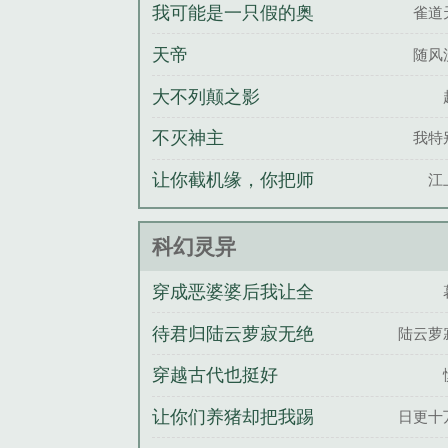
我可能是一只假的奥
雀道
特曼
天帝
随风
大不列颠之影
不灭神主
我特
让你截机缘，你把师
江
姐也截了？
科幻灵异
穿成恶婆婆后我让全
村心慌慌
待君归陆云萝寂无绝
陆云萝
穿越古代也挺好
让你们养猪却把我踢
日更十