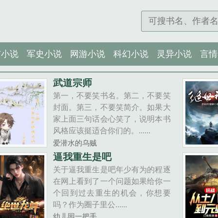
市小说
军史小说
网游小说
科幻小说
灵异小说
言情
武道宗师
第一，不要笑书名。第二，不要笑
封面。第三，不要笑简介。如果大
家上面三句话会心笑了，说明本书
风格应该挺适合你们的。......
爱潜水的乌贼
逼我重生是吧
关于逼我重生是吧年少有为的程逐
在网上看到了一个问题如果给你一
个回到过去重生的机会，你想要
吗？作为圈子里公......
幼儿园一把手