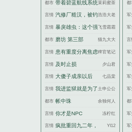
带着碧蓝航线系统
都市
茉莉蜜茶
都
穿越末世
汽修厂糙汉，被钓
言情
浩浩大老攻
军
系小中医拿捏了
暴戾雄虫：这个强
言情
飞雪霜霜
军
制匹配好啊
磨坊 第三部
都市
猫九大大
言
患有重度分离焦虑
言情
稗官笔记
军
症的前男友
及时止损
言情
夕山君
军
大傻子成亲以后
言情
七品棠
军
我进监狱就是为了
言情
土申公公
军
玩
帐中珠
都市
余独何人
都
你才是NPC
言情
冻柠红
军
疯批重回九二年，
言情
Yl12
军