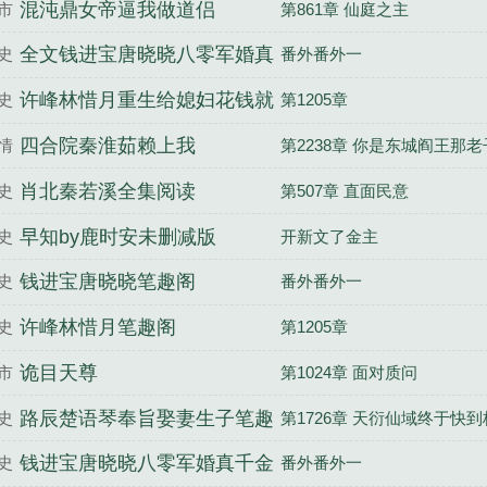
婆
混沌鼎女帝逼我做道侣
市
第861章 仙庭之主
全文钱进宝唐晓晓八零军婚真
史
番外番外一
千金带崽随
许峰林惜月重生给媳妇花钱就
史
第1205章
能得翻倍奖励全
四合院秦淮茹赖上我
情
第2238章 你是东城阎王那
帝
肖北秦若溪全集阅读
史
第507章 直面民意
早知by鹿时安未删减版
史
开新文了金主
钱进宝唐晓晓笔趣阁
史
番外番外一
许峰林惜月笔趣阁
史
第1205章
诡目天尊
市
第1024章 面对质问
路辰楚语琴奉旨娶妻生子笔趣
史
第1726章 天衍仙域终于快
阁
钱进宝唐晓晓八零军婚真千金
史
番外番外一