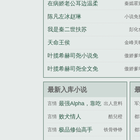
出同学群
在病娇老公耳边温柔
秦嫣霍
诱哄
陈凡左冰赵琳
小说免
我是秦二世扶苏
彭化
天命王侯
金峰关
叶揽希赫司尧小说免
傲娇爹
费
叶揽希赫司尧全文免
傲娇爹
费阅读
最新入库小说
最强Alpha，靠吃
言情
出人意料的
军
软饭拯救地
败犬情人
言情
酷兒橙
都
极品修仙高手
言情
铁骨铮铮
都