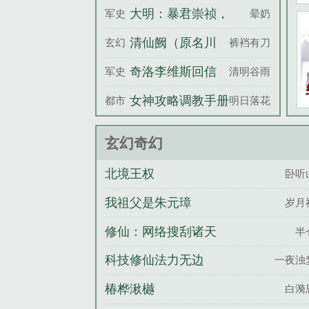
这里是合欢宗？
大明：暴君崇祯，
军史
晕奶
杀出万世帝国
清仙阙（原名川
玄幻
裤裆有刀伞
清）
奇洛李维斯回信
军史
清明谷雨
by清明谷雨未删
女神攻略调教手册
都市
明日落花
减
玄幻奇幻
北境王权
卧听
我祖父是朱元璋
岁月
修仙：网络搜刮诸天
半
科技修仙法力无边
一夜浊
椿桦湫樾
白漪