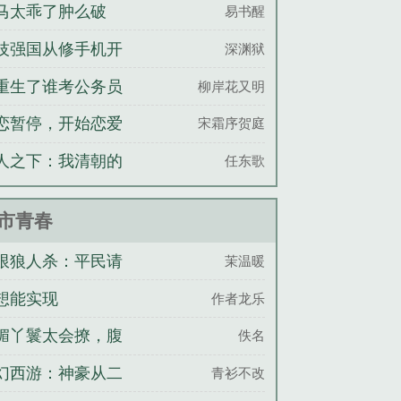
马太乖了肿么破
易书醒
技强国从修手机开
深渊狱
重生了谁考公务员
柳岸花又明
恋暂停，开始恋爱
宋霜序贺庭
人之下：我清朝的
任东歌
局被曝光了
市青春
限狼人杀：平民请
茉温暖
人
想能实现
作者龙乐
媚丫鬟太会撩，腹
佚名
世子沦陷了
幻西游：神豪从二
青衫不改