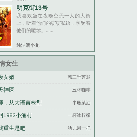
明克街13号
我喜欢坐在夜晚空无一人的大街
上，听着他们的窃窃私语，享受着
他们的喧嚣。......
纯洁滴小龙
情女生
级女婿
韩三千苏迎
天神医
五杯咖啡
师，从大语言模型
半瓶菜油
始推理万物
回1982小渔村
一杯冰柠檬
我重生是吧
幼儿园一把