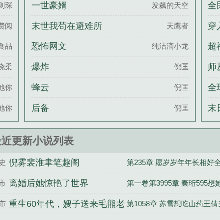
色影帝不当人
十
一世豪婿
全
则琛
发飙的天空
万
末世我苟在避难所
穿
费阅
天鹰者
要
恐怖网文
超
食品
纯洁滴小龙
爆炸
师
晓柔
倪匡
恶
蜂云
全
地你
倪匡
后备
末
地你
倪匡
井
最近更新小说列表
倪雾裴淮聿笔趣阁
史
第235章 愿岁岁年年长相好
离婚后她惊艳了世界
市
第一卷第3995章 秦珩595想
重生60年代，嫂子送来毛熊老
市
第1058章 苏雪想吃山药王