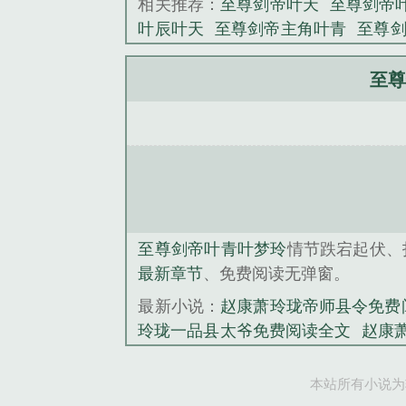
相关推荐：
至尊剑帝叶天
至尊剑帝
叶辰叶天
至尊剑帝主角叶青
至尊
玄叶灵叶天
至尊剑帝叶樱叶辰
至
梦玲的女主有几个
至尊剑帝叶青叶
至尊
读
至尊剑帝叶辰叶樱叶玄
至尊剑帝
尊剑帝叶青TXT免费
至尊剑帝叶玄
局
至尊剑帝叶青叶梦玲
情节跌宕起伏、
最新章节
、免费阅读无弹窗。
最新小说：
赵康萧玲珑帝师县令免费
玲珑一品县太爷免费阅读全文
赵康
师县令赵康萧玲珑
至尊剑帝最新更
阅读
赵康萧玲珑小说全文免费阅读
本站所有小说为
尊剑帝全文免费阅读
赵康萧玲珑免