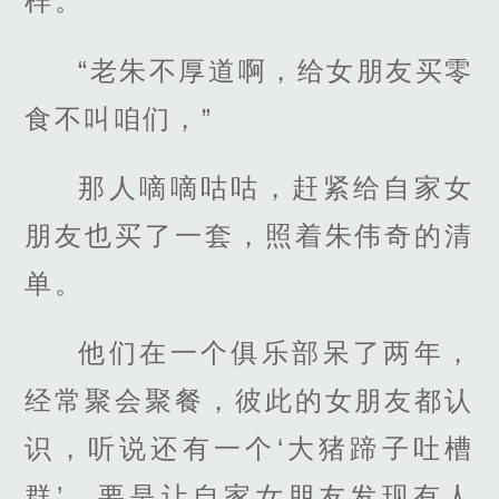
样。
“老朱不厚道啊，给女朋友买零
食不叫咱们，”
那人嘀嘀咕咕，赶紧给自家女
朋友也买了一套，照着朱伟奇的清
单。
他们在一个俱乐部呆了两年，
经常聚会聚餐，彼此的女朋友都认
识，听说还有一个‘大猪蹄子吐槽
群’，要是让自家女朋友发现有人