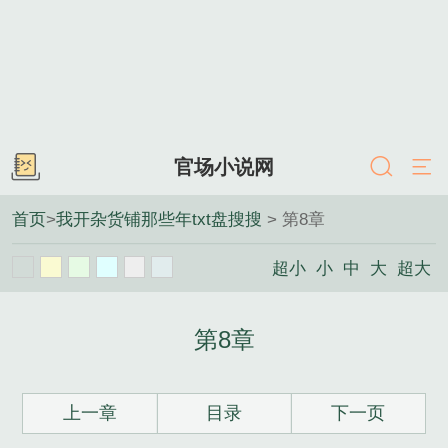
官场小说网
首页
>
我开杂货铺那些年txt盘搜搜
> 第8章
超小
小
中
大
超大
第8章
上一章
目录
下一页