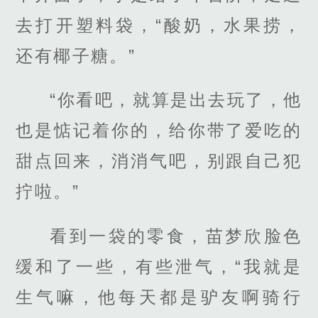
去打开塑料袋，“酸奶，水果捞，
还有椰子糖。”
“你看吧，就算是出去玩了，他
也是惦记着你的，给你带了爱吃的
甜点回来，消消气吧，别跟自己犯
拧啦。”
看到一袋的零食，苗梦欣脸色
缓和了一些，有些泄气，“我就是
生气嘛，他每天都是驴友啊骑行