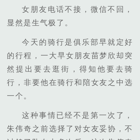
女朋友电话不接，微信不回，
显然是生气极了。
今天的骑行是俱乐部早就定好
的行程，一大早女朋友苗梦欣却突
然提出要去逛街，得知他要去骑
行，非要他在骑行和陪女友之中选
一个。
这种事情已经不是第一次了，
朱伟奇之前选择了对女友妥协，不