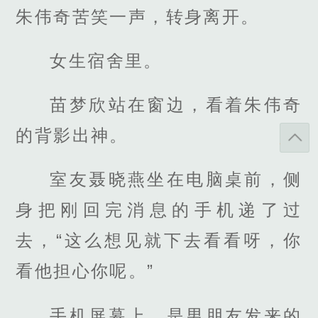
朱伟奇苦笑一声，转身离开。
女生宿舍里。
苗梦欣站在窗边，看着朱伟奇
的背影出神。
室友聂晓燕坐在电脑桌前，侧
身把刚回完消息的手机递了过
去，“这么想见就下去看看呀，你
看他担心你呢。”
手机屏幕上，是男朋友发来的