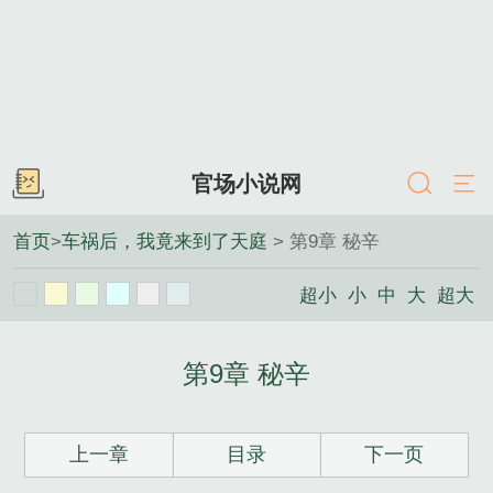
官场小说网
首页
>
车祸后，我竟来到了天庭
> 第9章 秘辛
超小
小
中
大
超大
第9章 秘辛
上一章
目录
下一页