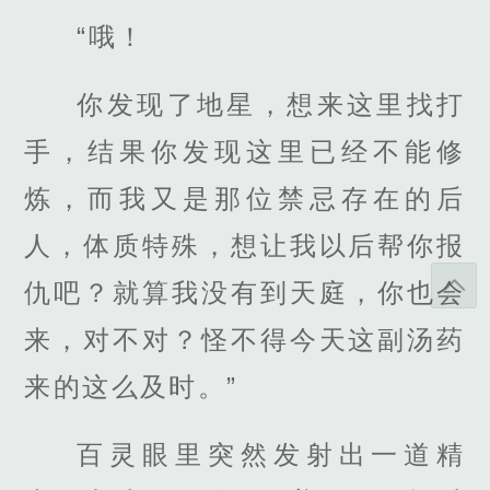
“哦！
你发现了地星，想来这里找打
手，结果你发现这里已经不能修
炼，而我又是那位禁忌存在的后
人，体质特殊，想让我以后帮你报
仇吧？就算我没有到天庭，你也会
来，对不对？怪不得今天这副汤药
来的这么及时。”
百灵眼里突然发射出一道精