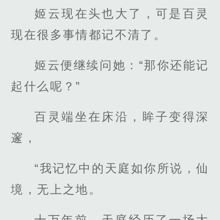
姬云现在头也大了，可是百灵
现在很多事情都记不清了。
姬云便继续问她：“那你还能记
起什么呢？”
百灵端坐在床沿，眸子变得深
邃，
“我记忆中的天庭如你所说，仙
境，无上之地。
十万年前，天庭经历了一场大