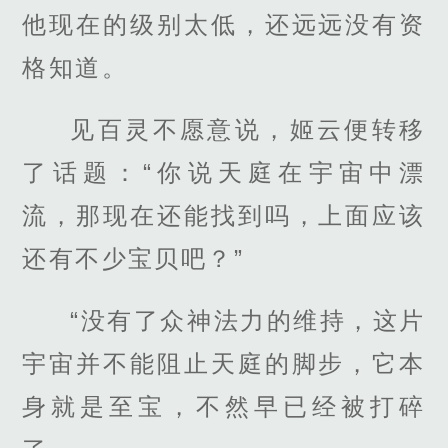
他现在的级别太低，还远远没有资
格知道。
见百灵不愿意说，姬云便转移
了话题：“你说天庭在宇宙中漂
流，那现在还能找到吗，上面应该
还有不少宝贝吧？”
“没有了众神法力的维持，这片
宇宙并不能阻止天庭的脚步，它本
身就是至宝，不然早已经被打碎